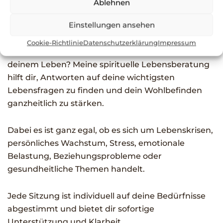
Spirituelle
Ablehnen
Lebensberatung
Einstellungen ansehen
Cookie-Richtlinie
Datenschutzerklärung
Impressum
Willst du mehr Klarheit und innere Stärke in
deinem Leben? Meine spirituelle Lebensberatung
hilft dir, Antworten auf deine wichtigsten
Lebensfragen zu finden und dein Wohlbefinden
ganzheitlich zu stärken.
Dabei es ist ganz egal, ob es sich um Lebenskrisen,
persönliches Wachstum, Stress, emotionale
Belastung, Beziehungsprobleme oder
gesundheitliche Themen handelt.
Jede Sitzung ist individuell auf deine Bedürfnisse
abgestimmt und bietet dir sofortige
Unterstützung und Klarheit.