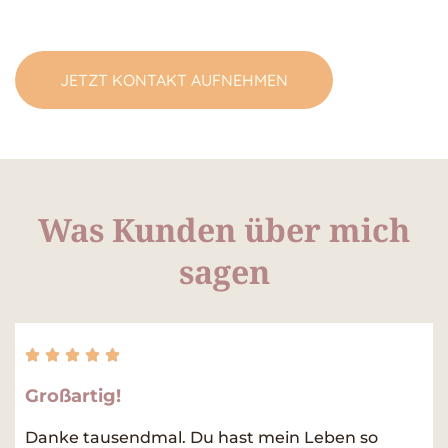
JETZT KONTAKT AUFNEHMEN
Was Kunden über mich
sagen
Rated





5
Großartig!
out
of
Danke tausendmal. Du hast mein Leben so