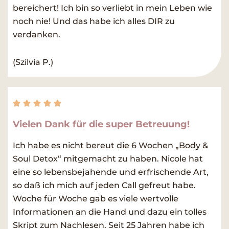
5
bereichert! Ich bin so verliebt in mein Leben wie
noch nie! Und das habe ich alles DIR zu
verdanken.
(Szilvia P.)
Rated





5
Vielen Dank für die super Betreuung!
out
of
Ich habe es nicht bereut die 6 Wochen „Body &
5
Soul Detox“ mitgemacht zu haben. Nicole hat
eine so lebensbejahende und erfrischende Art,
so daß ich mich auf jeden Call gefreut habe.
Woche für Woche gab es viele wertvolle
Informationen an die Hand und dazu ein tolles
Skript zum Nachlesen. Seit 25 Jahren habe ich