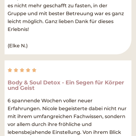
es nicht mehr geschafft zu fasten, in der
Gruppe und mit bester Betreuung war es ganz
leicht möglich. Ganz lieben Dank für dieses
Erlebnis!
(Elke N.)
Rated





5
Body & Soul Detox - Ein Segen für Körper
out
und Geist
of
5
6 spannende Wochen voller neuer
Erfahrungen. Nicole begeisterte dabei nicht nur
mit ihrem umfangreichen Fachwissen, sondern
vor allem durch ihre fröhliche und
lebensbejahende Einstellung. Von ihrem Blick